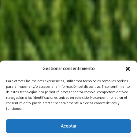
Gestionar consentimiento
Villas Adosadas
Para ofrecer las mejores experiencias, utilizamos tecnologías como las cookies
para almacenar y/o acceder a la información del dispositivo. El consentimiento
3 Dormitorios, 2/3 Baños, Jardín privado con piscina, 2
de estas tecnologías nos permitirá procesar datos como el comportamiento de
ó 3 Plazas de garaje
navegación o las identificaciones únicas en este sitio. No consentir o retirar el
consentimiento, puede afectar negativamente a ciertas características y
funciones.
Precios desde:
Aceptar
674.000 €