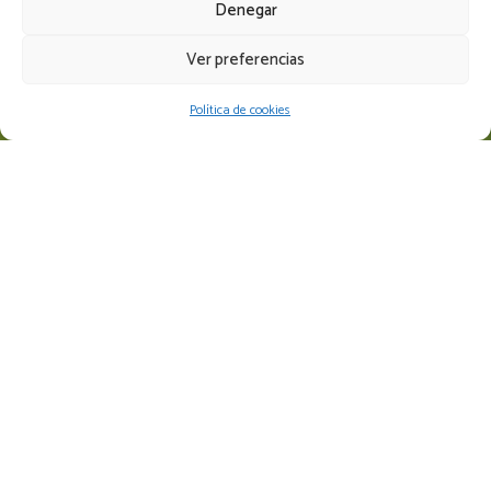
Denegar
Ver preferencias
Política de cookies
6 Villas Adosadas
SUPERFICIE DESDE
225 m2
DORMITORIOS