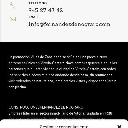
TELÉFONO
945 27 47 42
EMAIL
info@fernandezdenograro.com
La promoción Villas de Zabalgana se sitúa en una parcela cuyo
entorno es único en Vitoria-Gasteiz. Nace como respuesta a aquellas
personas que quieren vivir en la ciudad de Vitoria-Gasteiz, con todos
los servicios a pocos minutos andando desde casa, sin renunciar a
vivir rodeados de naturaleza, inmejorables vistas y disponer de jardín
con piscina.
CONSTRUCCIONES FERNANDEZ DE NOGRARO
Empresa líder en el sector inmobiliario de Vitoria, fundada en 1.955,
dedicada a la promoción, construcción y venta de todo tipo de
inmuebles. Durante ésta dilatada trayectoria hemos edificado miles de
Gestionar consentimiento