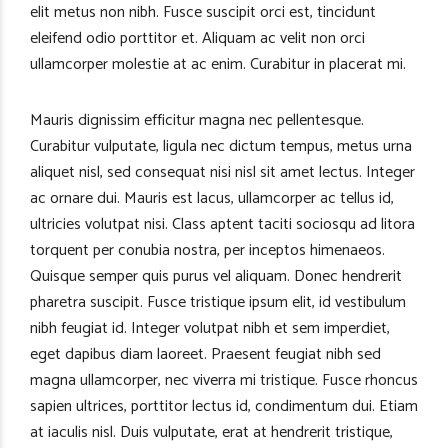
elit metus non nibh. Fusce suscipit orci est, tincidunt
eleifend odio porttitor et. Aliquam ac velit non orci
ullamcorper molestie at ac enim. Curabitur in placerat mi.
Mauris dignissim efficitur magna nec pellentesque.
Curabitur vulputate, ligula nec dictum tempus, metus urna
aliquet nisl, sed consequat nisi nisl sit amet lectus. Integer
ac ornare dui. Mauris est lacus, ullamcorper ac tellus id,
ultricies volutpat nisi. Class aptent taciti sociosqu ad litora
torquent per conubia nostra, per inceptos himenaeos.
Quisque semper quis purus vel aliquam. Donec hendrerit
pharetra suscipit. Fusce tristique ipsum elit, id vestibulum
nibh feugiat id. Integer volutpat nibh et sem imperdiet,
eget dapibus diam laoreet. Praesent feugiat nibh sed
magna ullamcorper, nec viverra mi tristique. Fusce rhoncus
sapien ultrices, porttitor lectus id, condimentum dui. Etiam
at iaculis nisl. Duis vulputate, erat at hendrerit tristique,