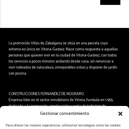
La promoción Villas de Zabalgana se sitúa en una parcela cuyo
entorno es único en Vitoria-Gasteiz. Nace como respuesta a aquellas
personas que quieren vivir en la ciudad de Vitoria-Gasteiz, con todos
los servicios a pocos minutos andando desde casa, sin renunciar a
vivir rodeados de naturaleza, inmejorables vistas y disponer de jardín
con piscina.
CONSTRUCCIONES FERNANDEZ DE NOGRARO
Empresa líder en el sector inmobiliario de Vitoria, fundada en 1.955,
dedicada a la promoción, construcción y venta de todo tipo de
inmuebles. Durante ésta dilatada trayectoria hemos edificado miles de
Gestionar consentimiento
viviendas en todas las zonas de la Ciudad tanto libres como de
protección oficial.
Para ofrecer las mejores experiencias, utilizamos tecnologías como las cookies