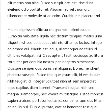
elit metus non nibh. Fusce suscipit orci est, tincidunt
eleifend odio porttitor et. Aliquam ac velit non orci
ullamcorper molestie at ac enim. Curabitur in placerat mi.
Mauris dignissim efficitur magna nec pellentesque.
Curabitur vulputate, ligula nec dictum tempus, metus urna
aliquet nisl, sed consequat nisi nisl sit amet lectus. Integer
ac ornare dui. Mauris est lacus, ullamcorper ac tellus id,
ultricies volutpat nisi. Class aptent taciti sociosqu ad litora
torquent per conubia nostra, per inceptos himenaeos.
Quisque semper quis purus vel aliquam. Donec hendrerit
pharetra suscipit. Fusce tristique ipsum elit, id vestibulum
nibh feugiat id. Integer volutpat nibh et sem imperdiet,
eget dapibus diam laoreet. Praesent feugiat nibh sed
magna ullamcorper, nec viverra mi tristique. Fusce rhoncus
sapien ultrices, porttitor lectus id, condimentum dui. Etiam
at iaculis nisl. Duis vulputate, erat at hendrerit tristique,