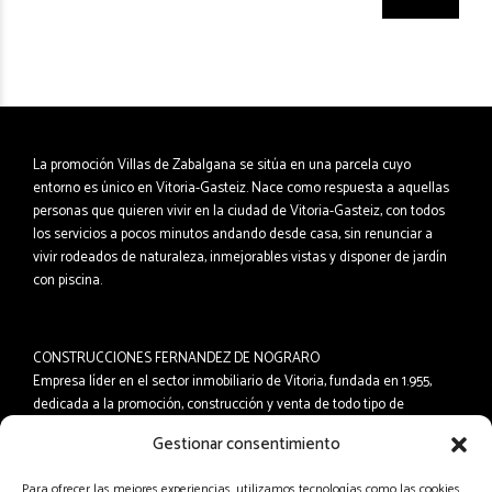
La promoción Villas de Zabalgana se sitúa en una parcela cuyo
entorno es único en Vitoria-Gasteiz. Nace como respuesta a aquellas
personas que quieren vivir en la ciudad de Vitoria-Gasteiz, con todos
los servicios a pocos minutos andando desde casa, sin renunciar a
vivir rodeados de naturaleza, inmejorables vistas y disponer de jardín
con piscina.
CONSTRUCCIONES FERNANDEZ DE NOGRARO
Empresa líder en el sector inmobiliario de Vitoria, fundada en 1.955,
dedicada a la promoción, construcción y venta de todo tipo de
inmuebles. Durante ésta dilatada trayectoria hemos edificado miles de
Gestionar consentimiento
viviendas en todas las zonas de la Ciudad tanto libres como de
protección oficial.
Para ofrecer las mejores experiencias, utilizamos tecnologías como las cookies